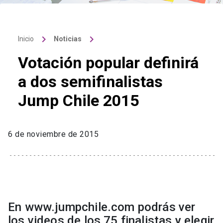
keyboard_arrow_right
keyboard_arrow_right
Inicio
Noticias
Votación popular definirá
a dos semifinalistas
Jump Chile 2015
6 de noviembre de 2015
En www.jumpchile.com podrás ver
los videos de los 75 finalistas y elegir