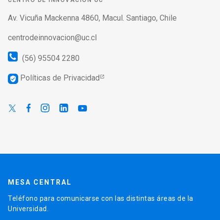
CENTRO DE INNOVACIÓN UC
Av. Vicuña Mackenna 4860, Macul. Santiago, Chile
centrodeinnovacion@uc.cl
(56) 95504 2280
Políticas de Privacidad
verified_user
MESA CENTRAL
Teléfono para comunicarse con las distintas áreas de la
Universidad.