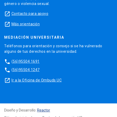
género o violencia sexual.
launch
Contacto para apoyo
launch
Más orientación
MEDIACIÓN UNIVERSITARIA
Teléfonos para orientación y consejo si se ha vulnerado
alguno de tus derechos en la universidad.
phone
(56)95504 1691
phone
(56)95504 1247
launch
Ir a la Oficina de Ombuds UC
Diseño y Desarrollo:
Reactor