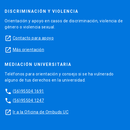
DISCRIMINACIÓN Y VIOLENCIA
Orientación y apoyo en casos de discriminación, violencia de
género o violencia sexual.
launch
Contacto para apoyo
launch
Más orientación
MEDIACIÓN UNIVERSITARIA
Teléfonos para orientación y consejo si se ha vulnerado
alguno de tus derechos en la universidad.
phone
(56)95504 1691
phone
(56)95504 1247
launch
Ir a la Oficina de Ombuds UC