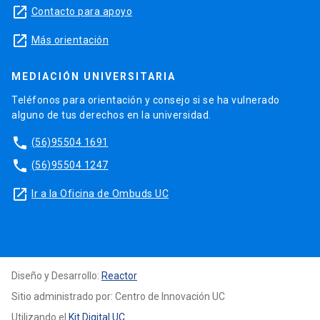
launch
Contacto para apoyo
launch
Más orientación
MEDIACIÓN UNIVERSITARIA
Teléfonos para orientación y consejo si se ha vulnerado
alguno de tus derechos en la universidad.
phone
(56)95504 1691
phone
(56)95504 1247
launch
Ir a la Oficina de Ombuds UC
Diseño y Desarrollo:
Reactor
Sitio administrado por: Centro de Innovación UC
Utilizando el
Kit Digital UC