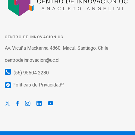
CENTRO DE INNOVACIÓN UC
Av. Vicuña Mackenna 4860, Macul. Santiago, Chile
centrodeinnovacion@uc.cl
(56) 95504 2280
Políticas de Privacidad
verified_user