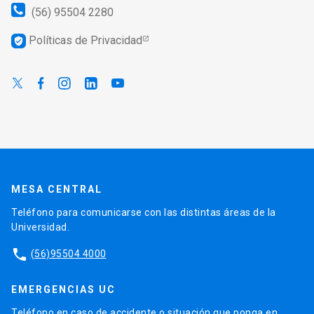
(56) 95504 2280
Políticas de Privacidad
verified_user
MESA CENTRAL
Teléfono para comunicarse con las distintas áreas de la
Universidad.
phone
(56)95504 4000
EMERGENCIAS UC
Teléfono en caso de accidente o situación que ponga en