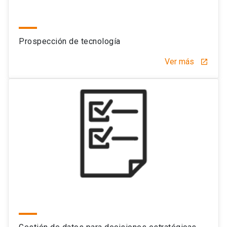
Prospección de tecnología
Ver más
launch