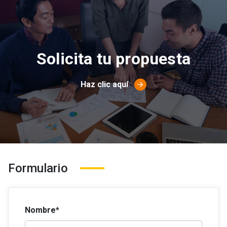
Solicita tu propuesta
Haz clic aquí
arrow_forward
Formulario
Nombre*