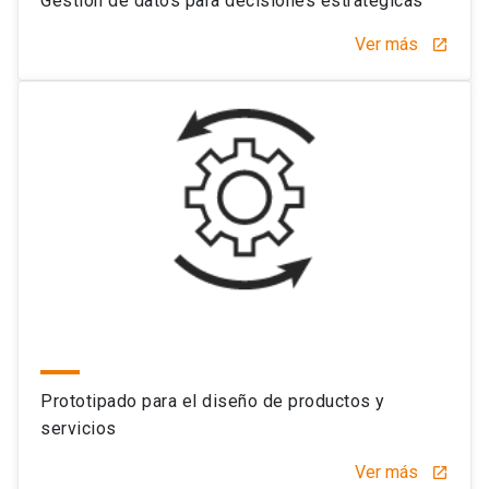
Gestión de datos para decisiones estratégicas
Ver más
launch
Prototipado para el diseño de productos y
servicios
Ver más
launch