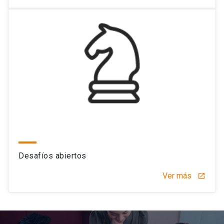
Desafíos abiertos
Ver más
launch