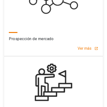
Prospección de mercado
Ver más
launch