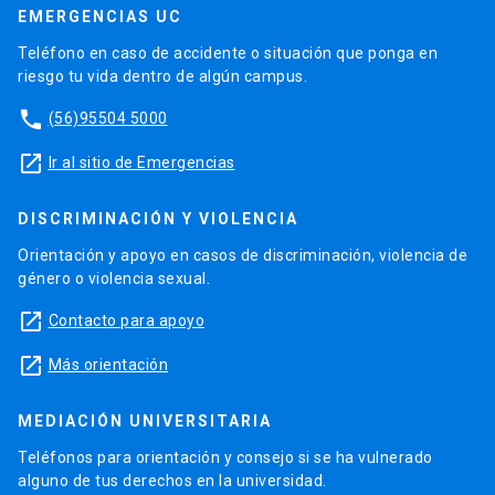
EMERGENCIAS UC
Teléfono en caso de accidente o situación que ponga en
riesgo tu vida dentro de algún campus.
phone
(56)95504 5000
launch
Ir al sitio de Emergencias
DISCRIMINACIÓN Y VIOLENCIA
Orientación y apoyo en casos de discriminación, violencia de
género o violencia sexual.
launch
Contacto para apoyo
launch
Más orientación
MEDIACIÓN UNIVERSITARIA
Teléfonos para orientación y consejo si se ha vulnerado
alguno de tus derechos en la universidad.