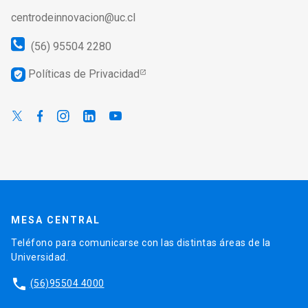
centrodeinnovacion@uc.cl
(56) 95504 2280
Políticas de Privacidad
verified_user
MESA CENTRAL
Teléfono para comunicarse con las distintas áreas de la
Universidad.
phone
(56)95504 4000