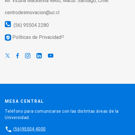
Av. Vicuña Mackenna 4860, Macul. Santiago, Chile
centrodeinnovacion@uc.cl
(56) 95504 2280
Políticas de Privacidad
verified_user
MESA CENTRAL
Teléfono para comunicarse con las distintas áreas de la
Universidad.
phone
(56)95504 4000