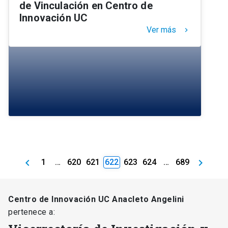
de Vinculación en Centro de
Innovación UC
Ver más
keyboard_arrow_right
keyboard_arrow_left
keyboard_arrow_right
1
…
620
621
622
623
624
…
689
Centro de Innovación UC Anacleto Angelini
pertenece a: