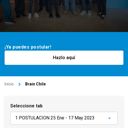
¡Ya puedes postular!
Hazlo aquí
keyboard_arrow_right
Inicio
Brain Chile
Seleccione tab