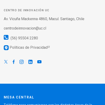
CENTRO DE INNOVACIÓN UC
Av. Vicuña Mackenna 4860, Macul. Santiago, Chile
centrodeinnovacion@uc.cl
(56) 95504 2280
Políticas de Privacidad
verified_user
MESA CENTRAL
Teléfono para comunicarse con las distintas áreas de la