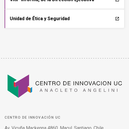
Unidad de Ética y Seguridad
launch
CENTRO DE INNOVACIÓN UC
Av. Vicuña Mackenna 4860, Macul. Santiago, Chile