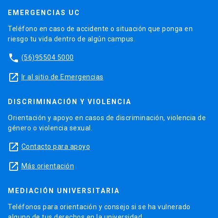
EMERGENCIAS UC
Teléfono en caso de accidente o situación que ponga en
riesgo tu vida dentro de algún campus.
phone
(56)95504 5000
launch
Ir al sitio de Emergencias
DISCRIMINACIÓN Y VIOLENCIA
Orientación y apoyo en casos de discriminación, violencia de
género o violencia sexual.
launch
Contacto para apoyo
launch
Más orientación
MEDIACIÓN UNIVERSITARIA
Teléfonos para orientación y consejo si se ha vulnerado
alguno de tus derechos en la universidad.