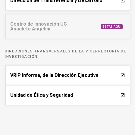
Dirección de Transferencia y Desarrollo
launch
Centro de Innovación UC
ESTÁS AQUÍ
Anacleto Angelini
DIRECCIONES TRANSVERSALES DE LA VICERRECTORÍA DE
INVESTIGACIÓN
VRIP Informa, de la Dirección Ejecutiva
launch
Unidad de Ética y Seguridad
launch