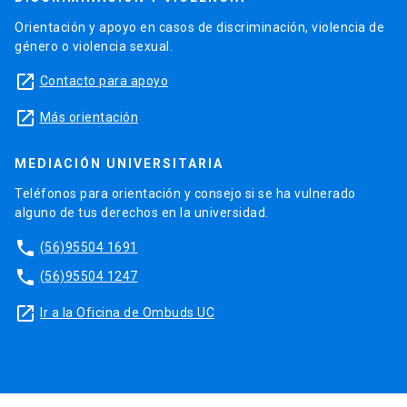
Orientación y apoyo en casos de discriminación, violencia de
género o violencia sexual.
launch
Contacto para apoyo
launch
Más orientación
MEDIACIÓN UNIVERSITARIA
Teléfonos para orientación y consejo si se ha vulnerado
alguno de tus derechos en la universidad.
phone
(56)95504 1691
phone
(56)95504 1247
launch
Ir a la Oficina de Ombuds UC