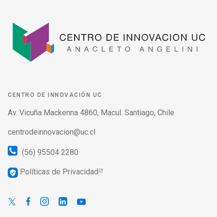
CENTRO DE INNOVACIÓN UC
Av. Vicuña Mackenna 4860, Macul. Santiago, Chile
centrodeinnovacion@uc.cl
(56) 95504 2280
Políticas de Privacidad
verified_user