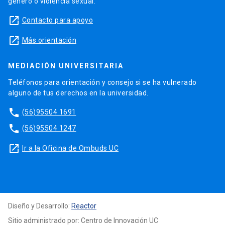
género o violencia sexual.
launch
Contacto para apoyo
launch
Más orientación
MEDIACIÓN UNIVERSITARIA
Teléfonos para orientación y consejo si se ha vulnerado
alguno de tus derechos en la universidad.
phone
(56)95504 1691
phone
(56)95504 1247
launch
Ir a la Oficina de Ombuds UC
Diseño y Desarrollo:
Reactor
Sitio administrado por: Centro de Innovación UC