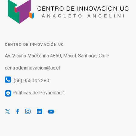
CENTRO DE INNOVACIÓN UC
Av. Vicuña Mackenna 4860, Macul. Santiago, Chile
centrodeinnovacion@uc.cl
(56) 95504 2280
Políticas de Privacidad
verified_user