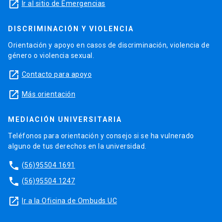
launch
Ir al sitio de Emergencias
DISCRIMINACIÓN Y VIOLENCIA
Orientación y apoyo en casos de discriminación, violencia de
género o violencia sexual.
launch
Contacto para apoyo
launch
Más orientación
MEDIACIÓN UNIVERSITARIA
Teléfonos para orientación y consejo si se ha vulnerado
alguno de tus derechos en la universidad.
phone
(56)95504 1691
phone
(56)95504 1247
launch
Ir a la Oficina de Ombuds UC