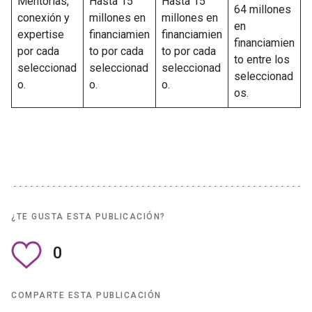
Mentorías,
Hasta 15
Hasta 15
64 millones
conexión y
millones en
millones en
en
expertise
financiamien
financiamien
financiamien
por cada
to por cada
to por cada
to entre los
seleccionad
seleccionad
seleccionad
seleccionad
o.
o.
o.
os.
¿TE GUSTA ESTA PUBLICACIÓN?
0
COMPARTE ESTA PUBLICACIÓN