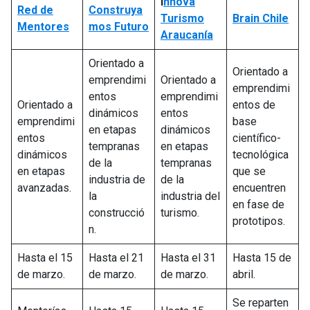
I
nnova
Red de
Construya
Turismo
Brain Chile
Mentores
mos Futuro
Araucanía
Orientado a
Orientado a
emprendimi
Orientado a
emprendimi
entos
emprendimi
Orientado a
entos de
dinámicos
entos
emprendimi
base
en etapas
dinámicos
entos
científico-
tempranas
en etapas
dinámicos
tecnológica
de la
tempranas
en etapas
que se
industria de
de la
avanzadas.
encuentren
la
industria del
en fase de
construcció
turismo.
prototipos.
n.
Hasta el 15
Hasta el 21
Hasta el 31
Hasta 15 de
de marzo.
de marzo.
de marzo.
abril.
Se reparten