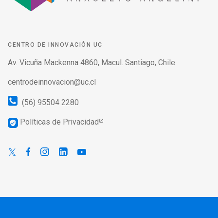
CENTRO DE INNOVACIÓN UC
Av. Vicuña Mackenna 4860, Macul. Santiago, Chile
centrodeinnovacion@uc.cl
(56) 95504 2280
Políticas de Privacidad
verified_user