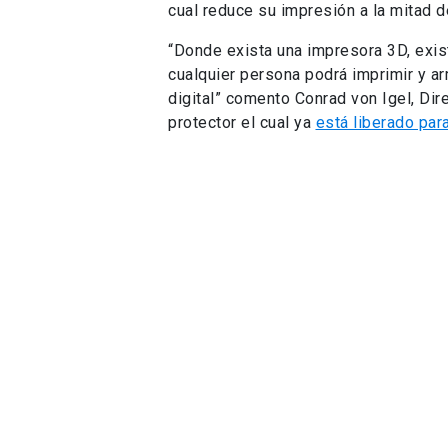
cual reduce su impresión a la mitad d
“Donde exista una impresora 3D, exist
cualquier persona podrá imprimir y ar
digital” comento Conrad von Igel, Dir
protector el cual ya
está liberado par
Esta propuesta se fabrica en 50 minu
cuatro protectores, con una simplific
versiones optimizadas, es decir, se 
diámetro de boquilla de cada una-, lo
fabricación.
Actualmente, el equipo trabaja en un m
fabricación de miles de mascarillas d
Puedes descargarlo en
este enlace
.
Cámara anti contagio