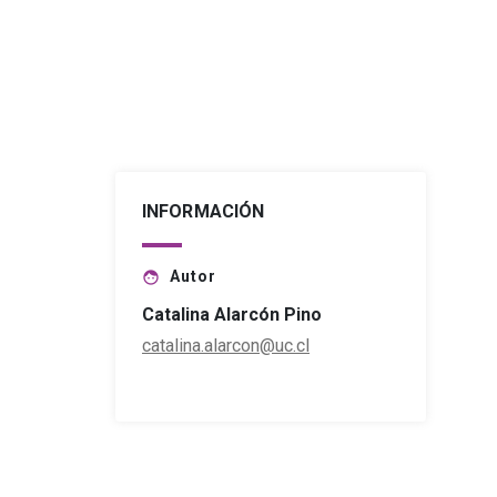
INFORMACIÓN
Autor
face
Catalina Alarcón Pino
catalina.alarcon@uc.cl