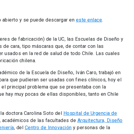
COMPARTE ESTA PUBLICACIÓN
enece a:
gación y Postgrado
as de formación doctoral, investigación y creación, de innova
en investigación y doctorado. Fomenta y ejecuta las políticas
estigación multidisciplinaria y el conocimiento que se desarro