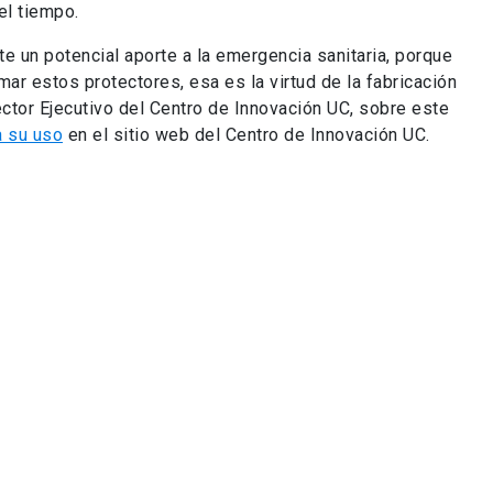
el tiempo.
e un potencial aporte a la emergencia sanitaria, porque
mar estos protectores, esa es la virtud de la fabricación
ector Ejecutivo del Centro de Innovación UC, sobre este
a su uso
en el sitio web del Centro de Innovación UC.
tos, permitiendo además la producción simultánea de
ación del ensamblaje. Adicionalmente, el modelo tiene
adaptada a las distintas impresoras 3D -según el
 que permite agilizar todavía más el tiempo de
odelo troquelado del protector facial que permitiría la
iarias y escalar a la producción en masa.