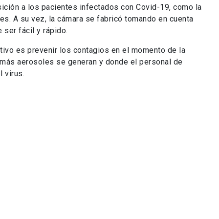
leres de fabricación) de la UC, las Escuelas de Diseño y
 de cara, tipo máscaras que, de contar con las
er usados en la red de salud de todo Chile. Las cuales
icación chilena.
cadémico de la Escuela de Diseño, Iván Caro, trabajó en
ara que pudieran ser usadas con fines clínicos, hoy el
el principal problema que se presentaba con la
ue hay muy pocas de ellas disponibles, tanto en Chile
 la doctora Carolina Soto del
Hospital de Urgencia de
, académicos de las facultades de
Arquitectura, Diseño
eniería
, del
Centro de Innovación
y personas de la
sta iniciativa.