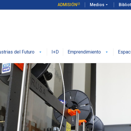
ADMISIÓN
Medios
arrow_drop_down
Biblio
ustrias del Futuro
I+D
Emprendimiento
Espac