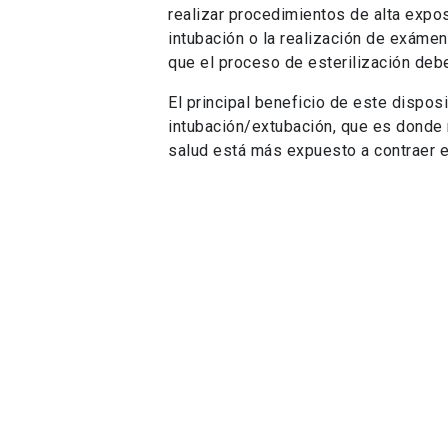
Máscaras clínicas
En conjunto a la Red de FabLab (o tal
Medicina se desarrollaron protectores
certificaciones necesarias, podrían s
fueron realizadas con insumos de fabr
Si bien en una primera instancia el a
la adaptación de máscaras de buceo p
proyecto es más ambicioso. Y es que 
reutilización de estas máscaras es q
como en el extranjero.
Actualmente, en el proyecto participa
Asistencia Pública
(ex Posta Central)
y Estudios Urbanos
,
Medicina
,
de Ing
empresa privada
Fosko
.
Haz
clic aquí
para conocer más sobre e