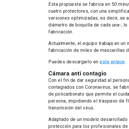
Con el fin de dar seguridad al person
contagiados con Coronavirus, se fabri
de policarbonato que permite el cuida
persona, impidiendo el traspaso de fl
transmisión del virus.
Adaptado de un modelo desarrollado e
protección para los profesionales de
realizar procedimientos de alta expo
intubación o la realización de exáme
que el proceso de esterilización debe 
El principal beneficio de este dispos
intubación/extubación, que es donde
salud está más expuesto a contraer el
La cámara está disponible con códig