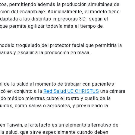
al de la salud al momento de trabajar con pacientes
có en conjunto a la
Red Salud UC CHRISTUS
una cámara
do médico mientras cubre el rostro y cuello de la
uidos, como saliva o aerosoles, y previniendo la
n Taiwán, el artefacto es un elemento alternativo de
 la salud, que sirve especialmente cuando deben
sición a los pacientes infectados con Covid-19, como la
nes. A su vez, la cámara se fabricó tomando en cuenta
ser fácil y rápido.
itivo es prevenir los contagios en el momento de la
 más aerosoles se generan y donde el personal de
 virus.
o abierto y se puede descargar en
este enlace
.