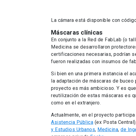
¿TE GUSTA ESTA PUBLICACIÓN?
0
Centro de Innovación UC Anacleto Angelini
pert
Vicerrectoría de Investi
Unidad encargada de elaborar y ejecutar las polític
políticas de colaboración nacional e internacional 
artística, propiedad intelectual, junto a toda la inv