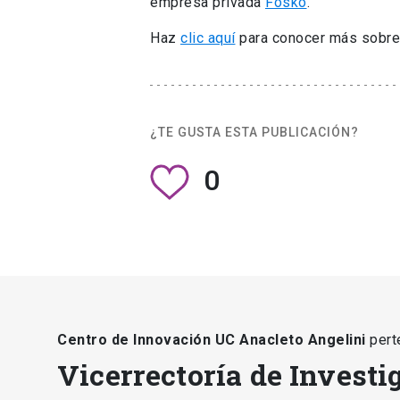
Vicerrectoría de Investigación y Postgrado
launch
DIRECCIONES DE LA VICERRECTORÍA DE INVESTIGA
Escuela de Graduados
laun
Centro de Innovación UC
ESTÁS AQUÍ
Anacleto Angelini
DIRECCIONES TRANSVERSALES DE LA VICERRECTORÍ