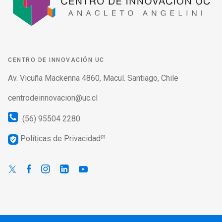
CENTRO DE INNOVACIÓN UC
Av. Vicuña Mackenna 4860, Macul. Santiago, Chile
centrodeinnovacion@uc.cl
(56) 95504 2280
Políticas de Privacidad
verified_user