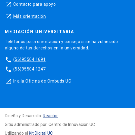
launch
Contacto para apoyo
launch
Más orientación
MEDIACIÓN UNIVERSITARIA
Teléfonos para orientación y consejo si se ha vulnerado
alguno de tus derechos en la universidad.
phone
(56)95504 1691
phone
(56)95504 1247
launch
Ir a la Oficina de Ombuds UC
Diseño y Desarrollo:
Reactor
Sitio administrado por: Centro de Innovación UC
Utilizando el
Kit Digital UC