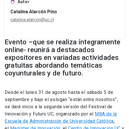
Autor
face
Catalina Alarcón Pino
catalina.alarcon@uc.cl
Evento –que se realiza íntegramente
online- reunirá a destacados
expositores en variadas actividades
gratuitas abordando temáticas
coyunturales y de futuro.
Desde el lunes 31 de agosto hasta el sábado 5 de
septiembre y bajo el eslogan “están entre nosotros”,
se dará inicio a la segunda versión del Festival de
Innovación y Futuro UC, organizado por el
MBA de la
Escuela de Administración de Universidad Católica
,
el
Magíster de Innovación
, el
Centro de Innovación UC
y