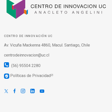
CENTRO DE INNOVACIÓN UC
Av. Vicuña Mackenna 4860, Macul. Santiago, Chile
centrodeinnovacion@uc.cl
(56) 95504 2280
Políticas de Privacidad
verified_user