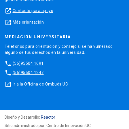
launch
Contacto para apoyo
launch
Más orientación
MEDIACIÓN UNIVERSITARIA
Teléfonos para orientación y consejo si se ha vulnerado
alguno de tus derechos en la universidad.
phone
(56)95504 1691
phone
(56)95504 1247
launch
Ir a la Oficina de Ombuds UC
Diseño y Desarrollo:
Reactor
Sitio administrado por: Centro de Innovación UC