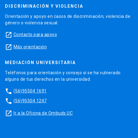
DISCRIMINACIÓN Y VIOLENCIA
Orientación y apoyo en casos de discriminación, violencia de
género o violencia sexual.
launch
Contacto para apoyo
launch
Más orientación
MEDIACIÓN UNIVERSITARIA
Teléfonos para orientación y consejo si se ha vulnerado
alguno de tus derechos en la universidad.
phone
(56)95504 1691
phone
(56)95504 1247
launch
Ir a la Oficina de Ombuds UC