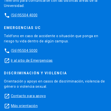
Teléfono para comunicarse con las distintas áreas de la
Universidad.
phone
(56)95504 4000
EMERGENCIAS UC
Teléfono en caso de accidente o situación que ponga en
riesgo tu vida dentro de algún campus.
phone
(56)95504 5000
launch
Ir al sitio de Emergencias
DISCRIMINACIÓN Y VIOLENCIA
Orientación y apoyo en casos de discriminación, violencia de
género o violencia sexual.
launch
Contacto para apoyo
launch
Más orientación