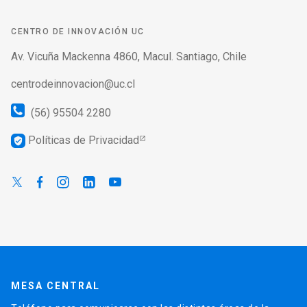
CENTRO DE INNOVACIÓN UC
Av. Vicuña Mackenna 4860, Macul. Santiago, Chile
centrodeinnovacion@uc.cl
(56) 95504 2280
Políticas de Privacidad
verified_user
MESA CENTRAL