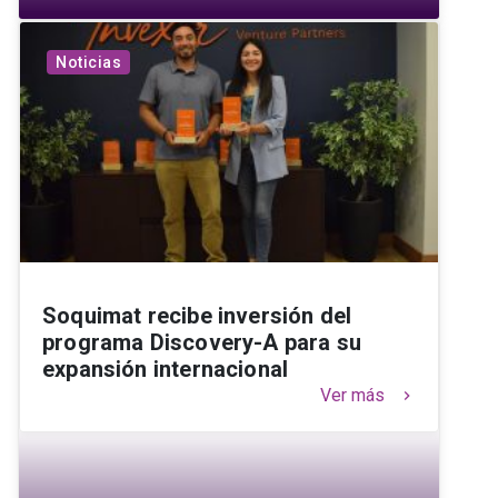
Noticias
Soquimat recibe inversión del
programa Discovery-A para su
expansión internacional
Ver más
keyboard_arrow_right