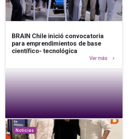
BRAIN Chile inició convocatoria
para emprendimientos de base
científico- tecnológica
Ver más
keyboard_arrow_right
Noticias