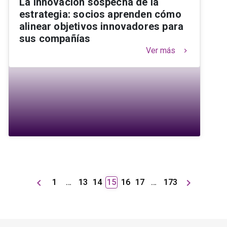
La innovación sospecha de la
estrategia: socios aprenden cómo
alinear objetivos innovadores para
sus compañías
Ver más
keyboard_arrow_right
keyboard_arrow_left
keyboard_arrow_right
1
…
13
14
15
16
17
…
173