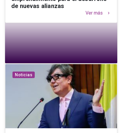
de nuevas alianzas
Ver más
keyboard_arrow_right
Noticias