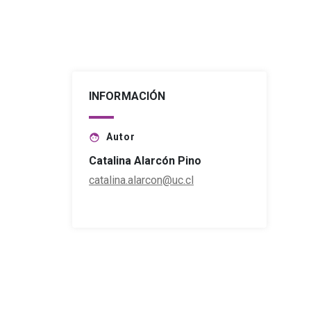
INFORMACIÓN
Autor
face
Catalina Alarcón Pino
catalina.alarcon@uc.cl