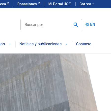
teca
Donaciones
Mi Portal UC
Correo
arrow_drop_down
EN
language
ios
Noticias y publicaciones
Contacto