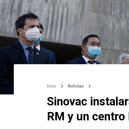
keyboard_arrow_right
keyboard_arrow_right
Inicio
Noticias
Sinovac instala
RM y un centro 