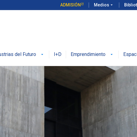
ADMISIÓN
Medios
arrow_drop_down
Biblio
ustrias del Futuro
I+D
Emprendimiento
Espac