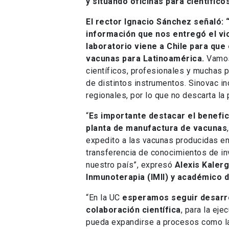
y situando oficinas para científic
El rector Ignacio Sánchez señaló:
información que nos entregó el vi
laboratorio viene a Chile para que
vacunas para Latinoamérica.
Vamos
científicos, profesionales y muchas
de distintos instrumentos. Sinovac i
regionales, por lo que no descarta la 
“
Es importante destacar el benefici
planta de manufactura de vacunas
expedito a las vacunas producidas en
transferencia de conocimientos de inv
nuestro país”, expresó
Alexis Kalerg
Inmunoterapia (IMII) y académico d
“En la UC
esperamos seguir desarro
colaboración científica
, para la ej
pueda expandirse a procesos como la 