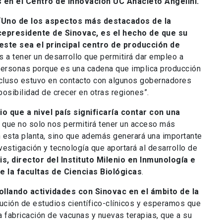
os en el Centro de Innovación UC Anacleto Angelini.
 “Uno de los aspectos más destacados de la
cepresidente de Sinovac, es el hecho de que su
 este sea el principal centro de producción de
 a tener un desarrollo que permitirá dar empleo a
 personas porque es una cadena que implica producción
ncluso estuvo en contacto con algunos gobernadores
posibilidad de crecer en otras regiones”.
o que a nivel país significaría contar con una
, que no solo nos permitirá tener un acceso más
 esta planta, sino que además generará una importante
estigación y tecnología que aportará al desarrollo de
is, director del Instituto Milenio en Inmunología e
e la facultas de Ciencias Biológicas
.
llando actividades con Sinovac en el ámbito de la
ecución de estudios científico-clínicos y esperamos que
fabricación de vacunas y nuevas terapias, que a su