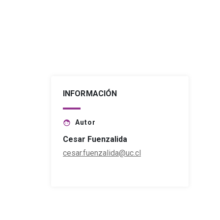
INFORMACIÓN
Autor
face
Cesar Fuenzalida
cesar.fuenzalida@uc.cl