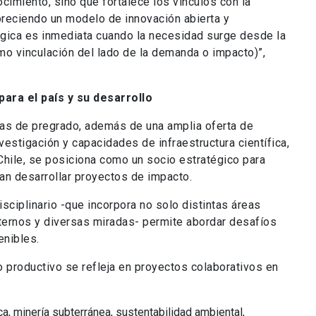
cimiento, sino que fortalece los vínculos con la
avoreciendo un modelo de innovación abierta y
lógica es inmediata cuando la necesidad surge desde la
o vinculación del lado de la demanda o impacto)”,
para el país y su desarrollo
ras de pregrado, además de una amplia oferta de
estigación y capacidades de infraestructura científica,
 Chile, se posiciona como un socio estratégico para
n desarrollar proyectos de impacto.
isciplinario -que incorpora no solo distintas áreas
ternos y diversas miradas- permite abordar desafíos
enibles.
do productivo se refleja en proyectos colaborativos en
ca, minería subterránea, sustentabilidad ambiental,