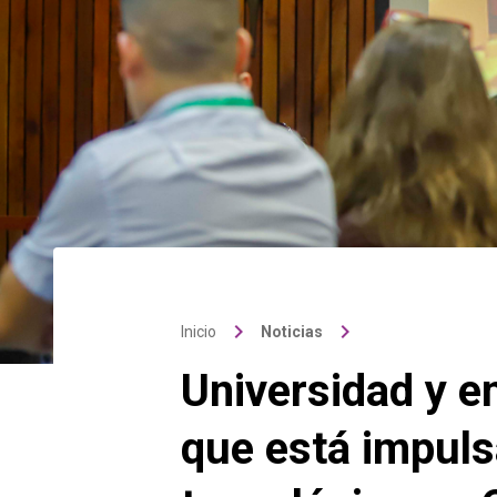
keyboard_arrow_right
keyboard_arrow_right
Inicio
Noticias
Universidad y e
que está impuls