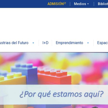
ADMISIÓN
Medios
arrow_drop_down
Biblio
ustrias del Futuro
I+D
Emprendimiento
Espac