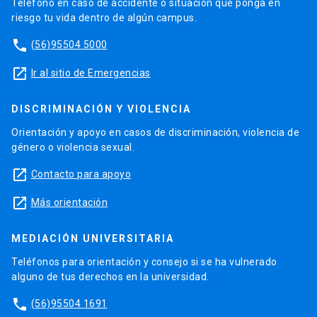
Teléfono en caso de accidente o situación que ponga en
riesgo tu vida dentro de algún campus.
phone
(56)95504 5000
launch
Ir al sitio de Emergencias
DISCRIMINACIÓN Y VIOLENCIA
Orientación y apoyo en casos de discriminación, violencia de
género o violencia sexual.
launch
Contacto para apoyo
launch
Más orientación
MEDIACIÓN UNIVERSITARIA
Teléfonos para orientación y consejo si se ha vulnerado
alguno de tus derechos en la universidad.
phone
(56)95504 1691