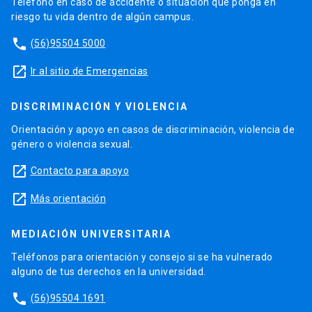
Teléfono en caso de accidente o situación que ponga en
riesgo tu vida dentro de algún campus.
phone
(56)95504 5000
launch
Ir al sitio de Emergencias
DISCRIMINACIÓN Y VIOLENCIA
Orientación y apoyo en casos de discriminación, violencia de
género o violencia sexual.
launch
Contacto para apoyo
launch
Más orientación
MEDIACIÓN UNIVERSITARIA
Teléfonos para orientación y consejo si se ha vulnerado
alguno de tus derechos en la universidad.
phone
(56)95504 1691