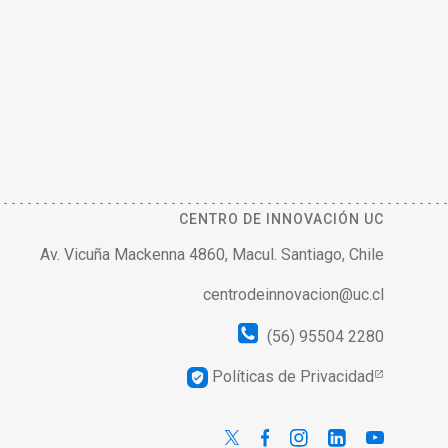
CENTRO DE INNOVACIÓN UC
Av. Vicuña Mackenna 4860, Macul. Santiago, Chile
centrodeinnovacion@uc.cl
(56) 95504 2280
Políticas de Privacidad
verified_user