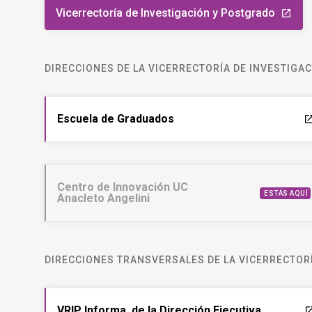
Vicerrectoría de Investigación y Postgrado
launch
DIRECCIONES DE LA VICERRECTORÍA DE INVESTIGA
Escuela de Graduados
laun
Centro de Innovación UC
ESTÁS AQUÍ
Anacleto Angelini
DIRECCIONES TRANSVERSALES DE LA VICERRECTORÍ
VRIP Informa, de la Dirección Ejecutiva
laun