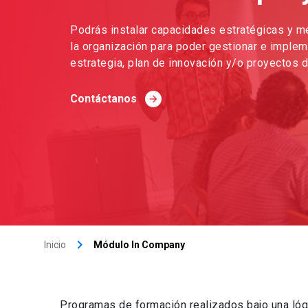
Podrás instalar capacidades estratégicas y m
la organización para poder gestionar e implem
estrategia, plan de innovación y/o proyectos d
Contáctanos
arrow_forward
keyboard_arrow_right
Inicio
Módulo In Company
Programas de formación realizados bajo una lóg