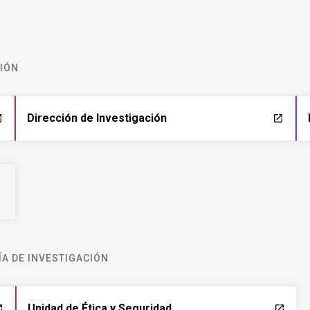
CIÓN
Dirección de Investigación
ch
launch
A DE INVESTIGACIÓN
Unidad de Ética y Seguridad
ch
launch