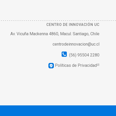
CENTRO DE INNOVACIÓN UC
Av. Vicuña Mackenna 4860, Macul. Santiago, Chile
centrodeinnovacion@uc.cl
(56) 95504 2280
Políticas de Privacidad
verified_user