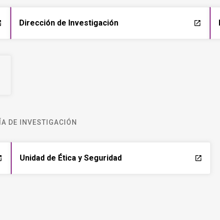
Dirección de Investigación
ch
launch
A DE INVESTIGACIÓN
Unidad de Ética y Seguridad
ch
launch