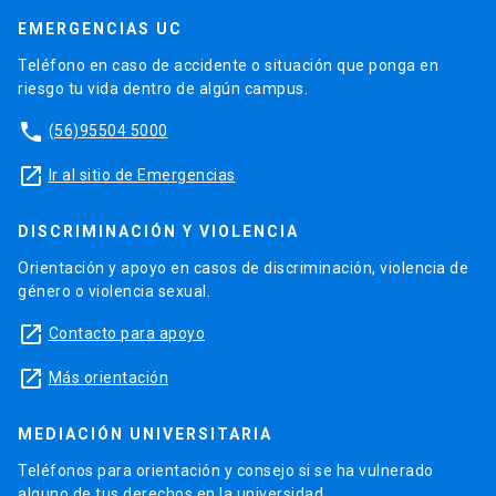
EMERGENCIAS UC
Teléfono en caso de accidente o situación que ponga en
riesgo tu vida dentro de algún campus.
phone
(56)95504 5000
launch
Ir al sitio de Emergencias
DISCRIMINACIÓN Y VIOLENCIA
Orientación y apoyo en casos de discriminación, violencia de
género o violencia sexual.
launch
Contacto para apoyo
launch
Más orientación
MEDIACIÓN UNIVERSITARIA
Teléfonos para orientación y consejo si se ha vulnerado
alguno de tus derechos en la universidad.