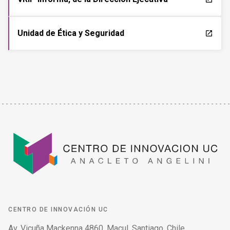
Unidad de Ética y Seguridad
launch
CENTRO DE INNOVACIÓN UC
Av. Vicuña Mackenna 4860, Macul. Santiago, Chile