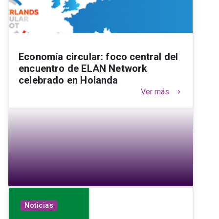
Economía circular: foco central del
encuentro de ELAN Network
celebrado en Holanda
Ver más
keyboard_arrow_right
Noticias