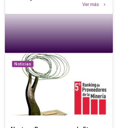
Ver más
keyboard_arrow_right
Noticias