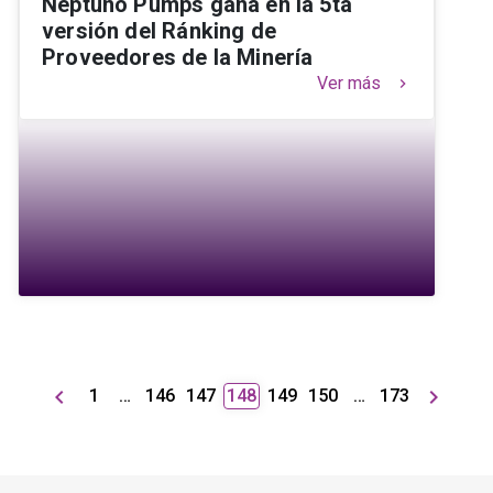
Neptuno Pumps gana en la 5ta
versión del Ránking de
Proveedores de la Minería
Ver más
keyboard_arrow_right
keyboard_arrow_left
keyboard_arrow_right
1
…
146
147
148
149
150
…
173