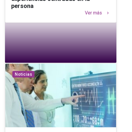
persona
Ver más
keyboard_arrow_right
Noticias