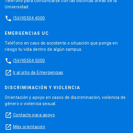
Teléfono para comunicarse con las distintas áreas de la
Universidad.
phone
(56)95504 4000
EMERGENCIAS UC
Teléfono en caso de accidente o situación que ponga en
riesgo tu vida dentro de algún campus.
phone
(56)95504 5000
launch
Ir al sitio de Emergencias
DISCRIMINACIÓN Y VIOLENCIA
Orientación y apoyo en casos de discriminación, violencia de
género o violencia sexual.
launch
Contacto para apoyo
launch
Más orientación