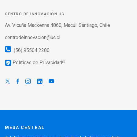
CENTRO DE INNOVACIÓN UC
Av. Vicuña Mackenna 4860, Macul. Santiago, Chile
centrodeinnovacion@uc.cl
(56) 95504 2280
Políticas de Privacidad
verified_user
MESA CENTRAL