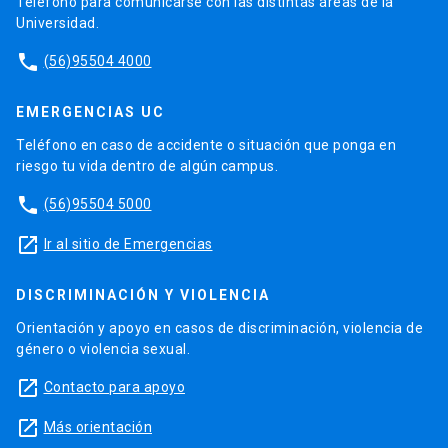
Teléfono para comunicarse con las distintas áreas de la
Universidad.
phone
(56)95504 4000
EMERGENCIAS UC
Teléfono en caso de accidente o situación que ponga en
riesgo tu vida dentro de algún campus.
phone
(56)95504 5000
launch
Ir al sitio de Emergencias
DISCRIMINACIÓN Y VIOLENCIA
Orientación y apoyo en casos de discriminación, violencia de
género o violencia sexual.
launch
Contacto para apoyo
launch
Más orientación