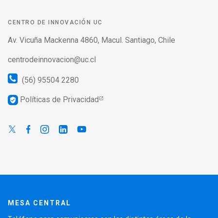
CENTRO DE INNOVACIÓN UC
Av. Vicuña Mackenna 4860, Macul. Santiago, Chile
centrodeinnovacion@uc.cl
(56) 95504 2280
Políticas de Privacidad
verified_user
MESA CENTRAL