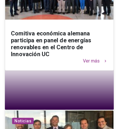
Comitiva económica alemana
participa en panel de energías
renovables en el Centro de
Innovación UC
Ver más
keyboard_arrow_right
Noticias