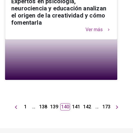
Expertos en psicología,
neurociencia y educación analizan
el origen de la creatividad y cómo
fomentarla
Ver más
keyboard_arrow_right
keyboard_arrow_left
keyboard_arrow_right
1
…
138
139
140
141
142
…
173