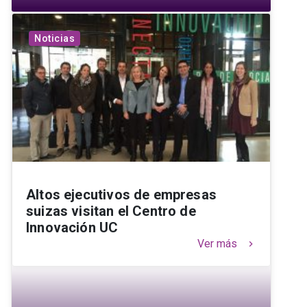
Noticias
Altos ejecutivos de empresas
suizas visitan el Centro de
Innovación UC
Ver más
keyboard_arrow_right